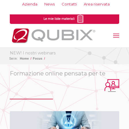
Azienda
News
Contatti
Area riservata
Le mie liste materiali
NEW! I nostri webinars
Sei in:
Home
/
Focus
/
Formazione online pensata per te