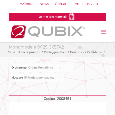
Azienda
News
Contatti
Area riservata
Le mie liste materiali
Monomodale 9/125 G657A2
Sei in:
Home
/
prodotti
/
Cablaggio ottico
/
Cavi ottici
/
Per interno
/
Ordinare per
Ordine Predefinito
Clicca
per
Mostrare
45 Prodotti per pagina
ordinare
i
Codice:
2008451
prodotti
in