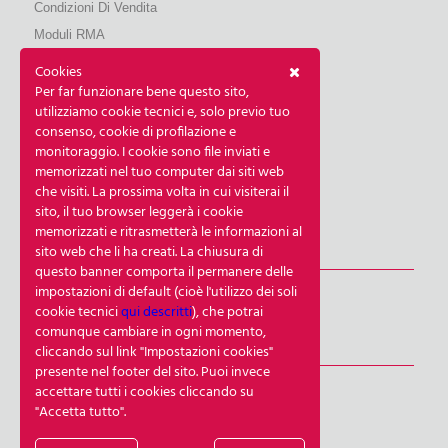
Condizioni Di Vendita
Moduli RMA
My Qubix
Cookies
Per far funzionare bene questo sito,
Note Legali
utilizziamo cookie tecnici e, solo previo tuo
Privacy Policy Sito
consenso, cookie di profilazione e
Policy Newsletter
monitoraggio. I cookie sono file inviati e
memorizzati nel tuo computer dai siti web
Cookie Notice
che visiti. La prossima volta in cui visiterai il
Impostazioni Cookies
sito, il tuo browser leggerà i cookie
memorizzati e ritrasmetterà le informazioni al
sito web che li ha creati. La chiusura di
NEWSLETTER
questo banner comporta il permanere delle
impostazioni di default (cioè l'utilizzo dei soli
Iscriviti Alla Newsletter
cookie tecnici
qui descritti
), che potrai
comunque cambiare in ogni momento,
SEGUICI
cliccando sul link "Impostazioni cookies"
presente nel footer del sito. Puoi invece
Facebook
accettare tutti i cookies cliccando su
"Accetta tutto".
Linkedin
YouTube