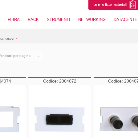
Le mie liste materiali
FIBRA
RACK
STRUMENTI
NETWORKING
DATACENTE
the office
/
Prodotti per pagina
04074
Codice:
2004072
Codice:
20040