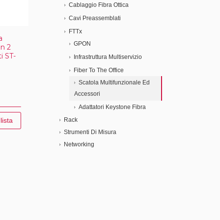
Cablaggio Fibra Ottica
Cavi Preassemblati
FTTx
a
GPON
on 2
i ST-
Infrastruttura Multiservizio
Fiber To The Office
Scatola Multifunzionale Ed
Accessori
Adattatori Keystone Fibra
lista
Rack
Strumenti Di Misura
Networking