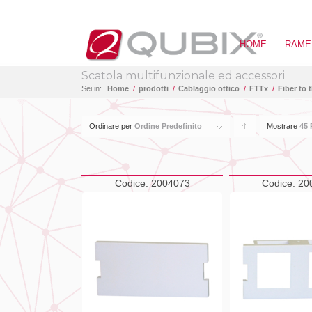
HOME
RAME
Scatola multifunzionale ed accessori
Sei in:
Home
/
prodotti
/
Cablaggio ottico
/
FTTx
/
Fiber to 
Ordinare per
Ordine Predefinito
Mostrare
Clicca
45 
per
ordinare
Codice:
2004073
Codice:
20
i
prodotti
in
forma
ascendente