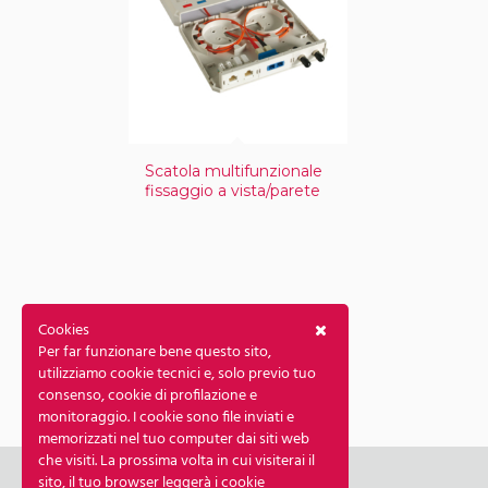
Scatola multifunzionale
fissaggio a vista/parete
Cookies
Per far funzionare bene questo sito,
Aggiungi alla lista
utilizziamo cookie tecnici e, solo previo tuo
consenso, cookie di profilazione e
monitoraggio. I cookie sono file inviati e
memorizzati nel tuo computer dai siti web
che visiti. La prossima volta in cui visiterai il
sito, il tuo browser leggerà i cookie