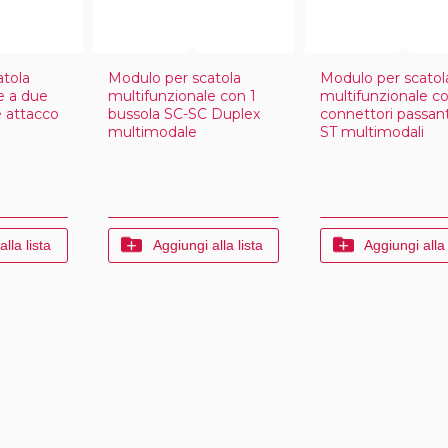
atola
Modulo per scatola
Modulo per scatol
e a due
multifunzionale con 1
multifunzionale c
e attacco
bussola SC-SC Duplex
connettori passant
multimodale
ST multimodali
lla lista
Aggiungi alla lista
Aggiungi alla 