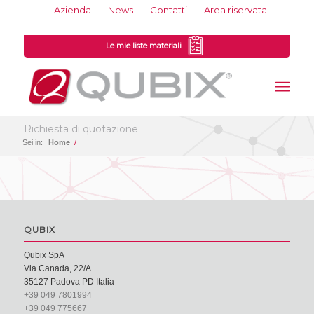
Azienda
News
Contatti
Area riservata
Le mie liste materiali
Richiesta di quotazione
Sei in:
Home
/
QUBIX
Qubix SpA
Via Canada, 22/A
35127 Padova PD Italia
+39 049 7801994
+39 049 775667