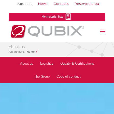
About us
News
Contacts
Reserved area
My material lists
About us
You are here:
Home
/
About us
Logistics
Quality & Certifications
The Group
Code of conduct